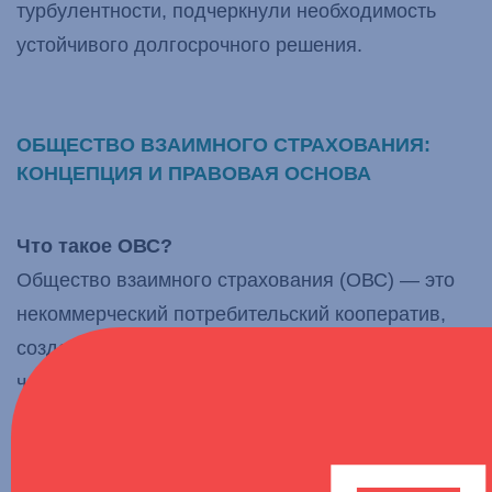
турбулентности, подчеркнули необходимость
устойчивого долгосрочного решения.
ОБЩЕСТВО ВЗАИМНОГО СТРАХОВАНИЯ:
КОНЦЕПЦИЯ И ПРАВОВАЯ ОСНОВА
Что такое ОВС?
Общество взаимного страхования (ОВС) — это
некоммерческий потребительский кооператив,
созданный для объединения ресурсов его
членов — туроператоров и других организаций,
связанных с туризмом, — для коллективного
покрытия финансовых рисков. Регулируемое
Федеральным законом № 286-ФЗ от 29 ноября