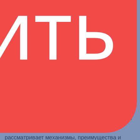
ить
трансформационных изменений управлении
финансовыми рисками. Общества взаимного
страхования (ОВС), внедряемые как еще один
инструмент обеспечения финансовой
ответственности туроператоров, представляют
собой более доступную альтернативу
традиционным механизмам фингарантий.
Законодательная реформа позволяет
туроператорам внедрить существенно более
экономичную и адаптированную к отрасли
модель страхования. Ассоциация
«ТУРПОМОЩЬ» находится в авангарде этой
инициативы, координируя усилия по внедрению
ОВС в индустрию туризма. Данная статья
рассматривает механизмы, преимущества и