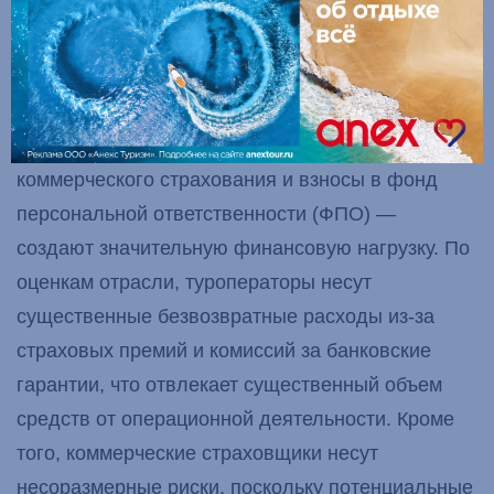
непредвиденных событий, могут поставить под
угрозу как бизнес, так и потребителей.
Традиционные механизмы страхования
финансовой ответственности туроператоров —
такие как банковские гарантии, полисы
коммерческого страхования и взносы в фонд
персональной ответственности (ФПО) —
создают значительную финансовую нагрузку. По
оценкам отрасли, туроператоры несут
существенные безвозвратные расходы из-за
страховых премий и комиссий за банковские
гарантии, что отвлекает существенный объем
средств от операционной деятельности. Кроме
того, коммерческие страховщики несут
несоразмерные риски, поскольку потенциальные