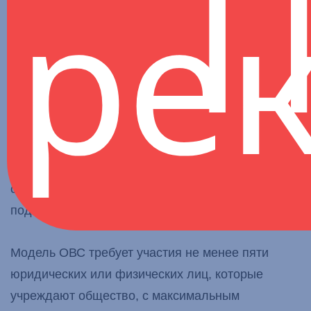
П
ре
2007 года «О взаимном страховании», ОВС
действует на принципе профессионального
единства, обеспечивая страховые решения,
адаптированные к специфическим потребностям
туристической отрасли. В отличие от
коммерческих страховщиков, ОВС принадлежит
и управляется его членами, которые
одновременно являются страхователями и
страховщиками, что способствует прозрачности и
подотчетности.
Модель ОВС требует участия не менее пяти
юридических или физических лиц, которые
учреждают общество, с максимальным