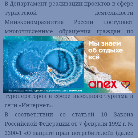
В Департамент реализации проектов в сфере
туристской деятельности
Минэкономразвития России поступают
многочисленные обращения граждан по
вопросам, связанными с изменением и (или)
расторжением договоров о реализации
туристского продукта в страны
Ближневосточного региона, в том числе ОАЭ,
а также по вопросам открытой продажи
туров в ОАЭ на сайтах российских
туроператоров в сфере выездного туризма в
сети «Интернет».
В соответствии со статьей 10 Закона
Российской Федерации от 7 февраля 1992 г. №
2300-1 «О защите прав потребителей» (далее