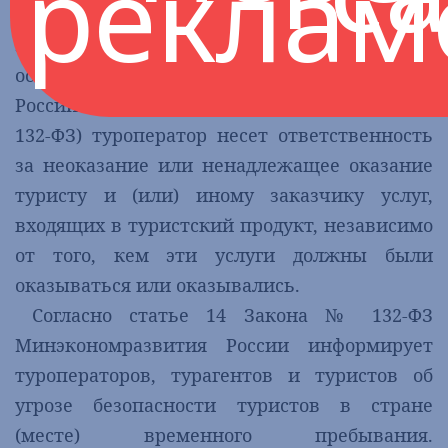
реклам
В соответствии со статьей 9 Федерального
закона от 24 ноября 1996 г. № 132-ФЗ «Об
основах туристской деятельности в
Российской Федерации» (далее – Закон №
132-ФЗ) туроператор несет ответственность
за неоказание или ненадлежащее оказание
туристу и (или) иному заказчику услуг,
входящих в туристский продукт, независимо
от того, кем эти услуги должны были
оказываться или оказывались.
Согласно статье 14 Закона № 132-ФЗ
Минэкономразвития России информирует
туроператоров, турагентов и туристов об
угрозе безопасности туристов в стране
(месте) временного пребывания.