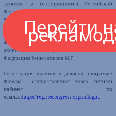
туризма и гостеприимства Российской
Федерации. В рамках деловой программы
Перейти н
Форума запланирован ряд важных
рекламод
мероприятий с участием Заместителя
Председателя Правительства Российской
Федерации Чернышенко Д.Н. и Министра
экономического развития Российской
Федерации Решетникова М.Г.
Регистрация участия в деловой программе
Форума осуществляется через личный
кабинет по
ссылке:
https://reg.roscongress.org/ru/login
.